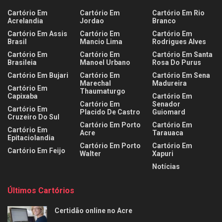
Cartório Em
Cartório Em
Cartório Em Rio
Acrelandia
Jordao
Branco
Cartório Em Assis
Cartório Em
Cartório Em
Brasil
Mancio Lima
Rodrigues Alves
Cartório Em
Cartório Em
Cartório Em Santa
Brasileia
Manoel Urbano
Rosa Do Purus
Cartório Em Bujari
Cartório Em
Cartório Em Sena
Marechal
Madureira
Cartório Em
Thaumaturgo
Capixaba
Cartório Em
Cartório Em
Senador
Cartório Em
Placido De Castro
Guiomard
Cruzeiro Do Sul
Cartório Em Porto
Cartório Em
Cartório Em
Acre
Tarauaca
Epitaciolandia
Cartório Em Porto
Cartório Em
Cartório Em Feijo
Walter
Xapuri
Notícias
Últimos Cartórios
Certidão online no Acre