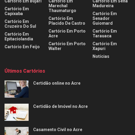
Cartório Em Bujari
Cartório Em
Cartório Em Sena
Marechal
Madureira
Cartório Em
Thaumaturgo
Capixaba
Cartório Em
Cartório Em
Senador
Cartório Em
Placido De Castro
Guiomard
Cruzeiro Do Sul
Cartório Em Porto
Cartório Em
Cartório Em
Acre
Tarauaca
Epitaciolandia
Cartório Em Porto
Cartório Em
Cartório Em Feijo
Walter
Xapuri
Notícias
Últimos Cartórios
Certidão online no Acre
Certidão de Imóvel no Acre
Casamento Civil no Acre